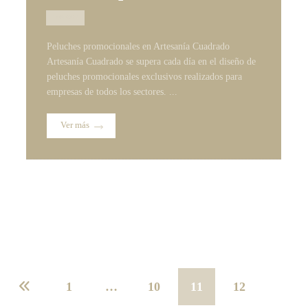
10/01/2025
Peluches promocionales en Artesanía Cuadrado
Artesanía Cuadrado se supera cada día en el diseño de
peluches promocionales exclusivos realizados para
empresas de todos los sectores. ...
Ver más
1
…
10
11
12