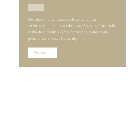
10/01/2025
Distribuidora de muñecos de peluche La
archiconocida empresa fabricante Artesanía Cuadrado
acaba de cumplir 45 años fabricando muñecos de
peluche entre otros. Como dijo ...
Ver más