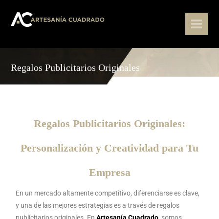
Regalos Publicitarios Originales
Regalos Publicitarios Originales:
Personalización y Creatividad para Tu
Empresa
En un mercado altamente competitivo, diferenciarse es clave,
y una de las mejores estrategias es a través de regalos
publicitarios originales. En
Artesanía Cuadrado
,
somos