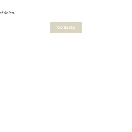
l único.
Contacto