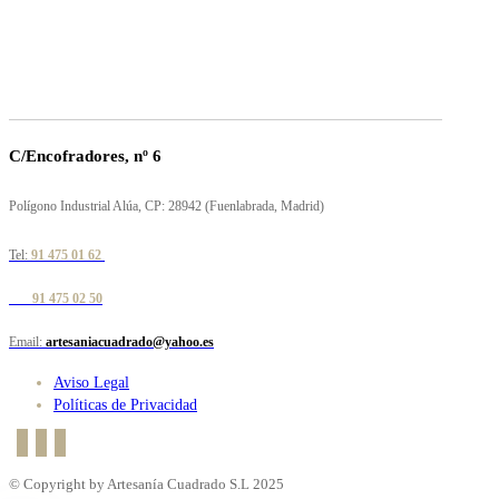
C/Encofradores, nº 6
Polígono Industrial Alúa, CP: 28942 (Fuenlabrada, Madrid)
Tel:
91 475 01 62
91 475 02 50
Email:
artesaniacuadrado@yahoo.es
Aviso Legal
Políticas de Privacidad
© Copyright by Artesanía Cuadrado S.L 2025