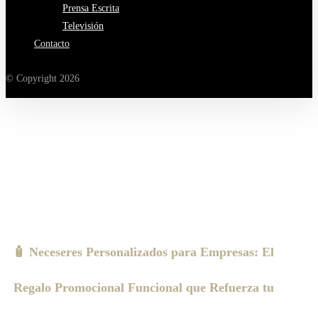
Prensa Escrita
Televisión
Contacto
© Copyright 2026
Neceseres personalizados para empresas |
Fabricantes
🧴 Neceseres Personalizados para Empresas: El
Regalo Promocional Funcional que Refuerza tu